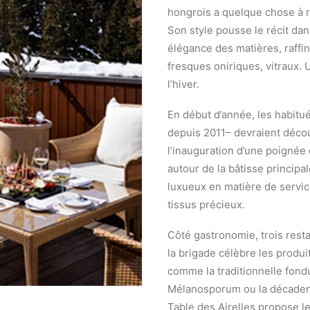
hongrois a quelque chose à r
Son style pousse le récit dan
élégance des matières, raffi
fresques oniriques, vitraux.
l’hiver.
En début d’année, les habitu
depuis 2011– devraient découv
l’inauguration d’une poignée 
autour de la bâtisse principal
luxueux en matière de servic
tissus précieux.
Côté gastronomie, trois resta
la brigade célèbre les produi
comme la traditionnelle fondu
Mélanosporum ou la décadent
Table des Airelles propose l