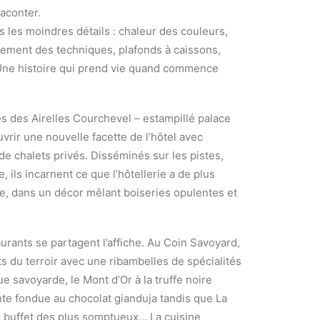
aconter.
s les moindres détails : chaleur des couleurs,
nement des techniques, plafonds à caissons,
 Une histoire qui prend vie quand commence
és des Airelles Courchevel – estampillé palace
rir une nouvelle facette de l’hôtel avec
de chalets privés. Disséminés sur les pistes,
e, ils incarnent ce que l’hôtellerie a de plus
e, dans un décor mêlant boiseries opulentes et
urants se partagent l’affiche. Au Coin Savoyard,
ts du terroir avec une ribambelles de spécialités
e savoyarde, le Mont d’Or à la truffe noire
e fondue au chocolat gianduja tandis que La
e buffet des plus somptueux… La cuisine