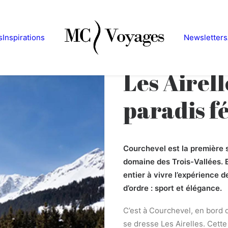
s
Inspirations
Newsletters
Les Airell
paradis f
Courchevel est la première s
domaine des Trois-Vallées. E
entier à vivre l’expérience 
d’ordre : sport et élégance.
C’est à Courchevel, en bord 
se dresse Les Airelles. Cett